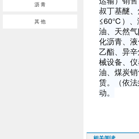
运输）销售
沥 青
叔丁基醚、
≤60℃）
其 他
油、天然气
化沥青、液
乙酯、异辛
械设备、仪
油、煤炭销
赁。（依法
动。
相关阅读