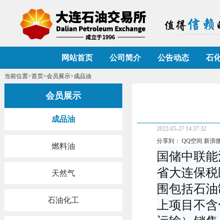
网站首页
公司简介
公告动态
石
当前位置>
首页
>
会员展示
>成品油
会员展示
成品油
2022-05-27 14:37:32
分享到：
QQ空间
新浪
燃料油
国储中联能
省大连保税
天然气
围包括石油
上项目不含
石油化工